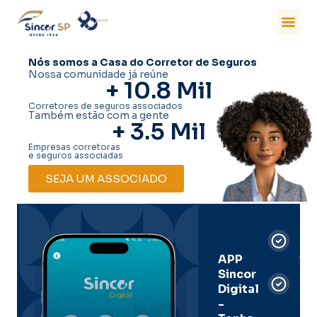
Nós somos a Casa do Corretor de Seguros
Nossa comunidade já reúne
+ 
10.8
 Mil
Corretores de seguros associados
Também estão com a gente
+ 
3.5
 Mil
Empresas corretoras
e seguros associadas
SEJA UM ASSOCIADO
Car
Dig
Ass
APP
Sincor
Pre
Digital
-
Men