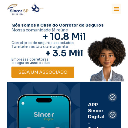
Nós somos a Casa do Corretor de Seguros
Nossa comunidade já reúne
+ 
10.8
 Mil
Corretores de seguros associados
Também estão com a gente
+ 
3.5
 Mil
Empresas corretoras
e seguros associadas
SEJA UM ASSOCIADO
Car
Dig
Ass
APP
Sincor
Pre
Digital
-
Men