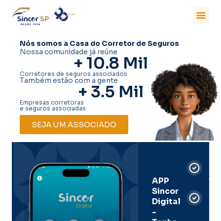
Nós somos a Casa do Corretor de Seguros
Nossa comunidade já reúne
+ 
10.8
 Mil
Corretores de seguros associados
Também estão com a gente
+ 
3.5
 Mil
Empresas corretoras
e seguros associadas
SEJA UM ASSOCIADO
Car
Dig
Ass
APP
Sincor
Pre
Digital
-
Men