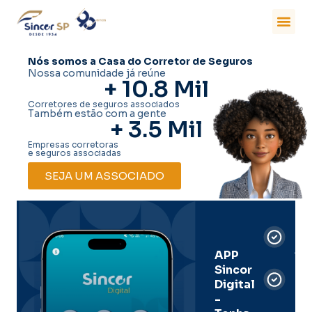
Nós somos a Casa do Corretor de Seguros
Nossa comunidade já reúne
+ 
10.8
 Mil
Corretores de seguros associados
Também estão com a gente
+ 
3.5
 Mil
Empresas corretoras
e seguros associadas
SEJA UM ASSOCIADO
Car
Dig
Ass
APP
Sincor
Pre
Digital
-
Men