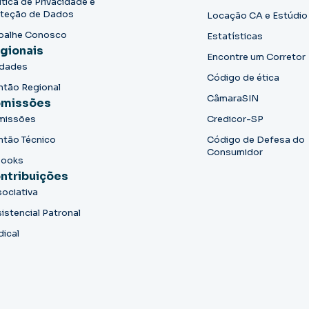
ítica de Privacidade e
teção de Dados
Locação CA e Estúdio
balhe Conosco
Estatísticas
gionais
Encontre um Corretor
idades
Código de ética
ntão Regional
CâmaraSIN
missões
missões
Credicor-SP
ntão Técnico
Código de Defesa do
Consumidor
books
ntribuições
ociativa
istencial Patronal
dical