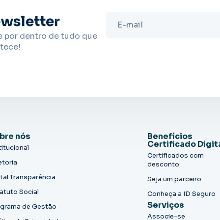
wsletter
e por dentro de tudo que
tece!
bre nós
Benefícios
Certificado Digit
titucional
Certificados com
etoria
desconto
tal Transparência
Seja um parceiro
atuto Social
Conheça a ID Seguro
Serviços
grama de Gestão
Associe-se