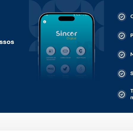
C
ossos
M
S
T