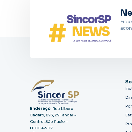
Ne
Fiqu
acon
So
Ins
Dir
Por
Endereço
: Rua Líbero
Badaró, 293, 29º andar –
Est
Centro, São Paulo –
Pro
01009-907