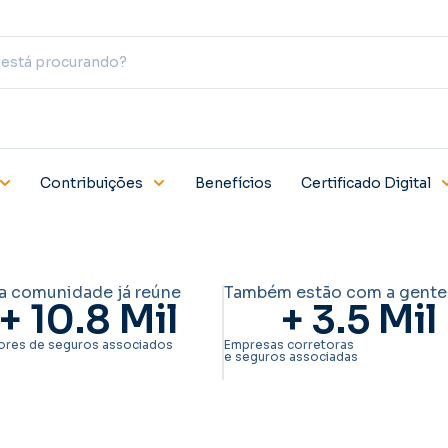
Contribuições
Benefícios
Certificado Digital
a comunidade já reúne
Também estão com a gente
+ 
10.8
 Mil
+ 
3.5
 Mil
ores de seguros associados
Empresas corretoras
e seguros associadas