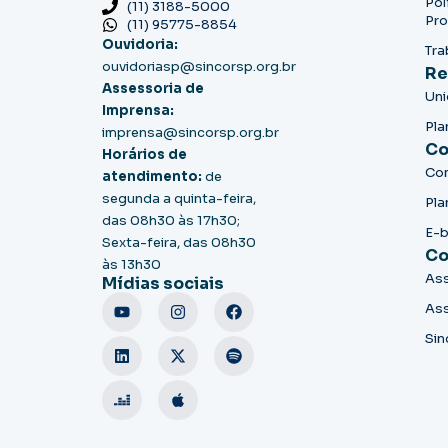
Pol
(11) 3188-5000
Pro
(11) 95775-8854
Ouvidoria:
Tra
ouvidoriasp@sincorsp.org.br
Re
Assessoria de
Un
Imprensa:
Pla
imprensa@sincorsp.org.br
Co
Horários de
Co
atendimento:
de
segunda a quinta-feira,
Pla
das 08h30 às 17h30;
E-
Sexta-feira, das 08h30
Co
às 13h30
Ass
Mídias sociais
Ass
Sin