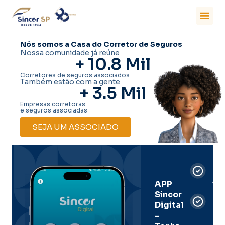
Nós somos a Casa do Corretor de Seguros
Nossa comunidade já reúne
+ 
10.8
 Mil
Corretores de seguros associados
Também estão com a gente
+ 
3.5
 Mil
Empresas corretoras
e seguros associadas
SEJA UM ASSOCIADO
Car
Dig
Ass
APP
Sincor
Pre
Digital
-
Men