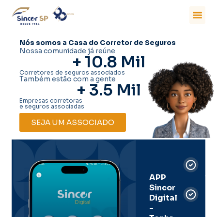
Nós somos a Casa do Corretor de Seguros
Nossa comunidade já reúne
+ 
10.8
 Mil
Corretores de seguros associados
Também estão com a gente
+ 
3.5
 Mil
Empresas corretoras
e seguros associadas
SEJA UM ASSOCIADO
Car
Dig
Ass
APP
Sincor
Pre
Digital
-
Men