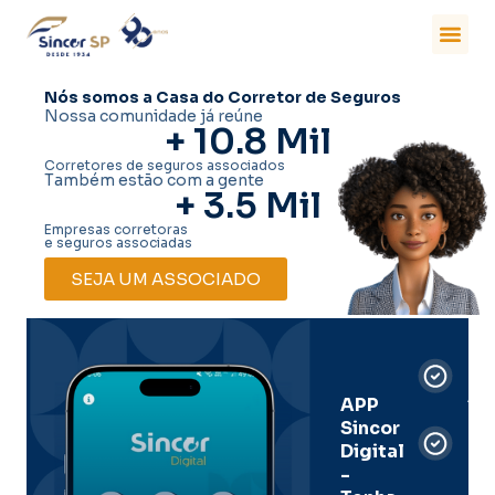
Nós somos a Casa do Corretor de Seguros
Nossa comunidade já reúne
+ 
10.8
 Mil
Corretores de seguros associados
Também estão com a gente
+ 
3.5
 Mil
Empresas corretoras
e seguros associadas
SEJA UM ASSOCIADO
Car
Dig
Ass
APP
Sincor
Pre
Digital
-
Men