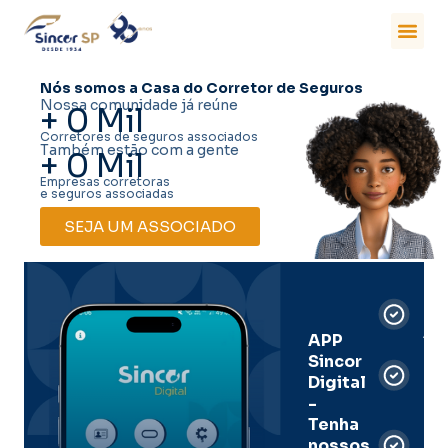
Nós somos a Casa do Corretor de Seguros
Nossa comunidade já reúne
+
0
Mil
Corretores de seguros associados
Também estão com a gente
+
0
Mil
Empresas corretoras
e seguros associadas
SEJA UM ASSOCIADO
Car
Dig
Ass
APP
Sincor
Pre
Digital
-
Men
Tenha
e
nossos