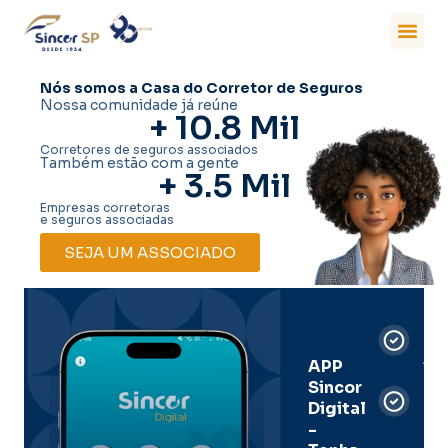
Nós somos a Casa do Corretor de Seguros
Nossa comunidade já reúne
+ 
10.8
 Mil
Corretores de seguros associados
Também estão com a gente
+ 
3.5
 Mil
Empresas corretoras
e seguros associadas
SEJA UM ASSOCIADO
Car
Dig
Ass
APP
Sincor
Pre
Digital
-
Men