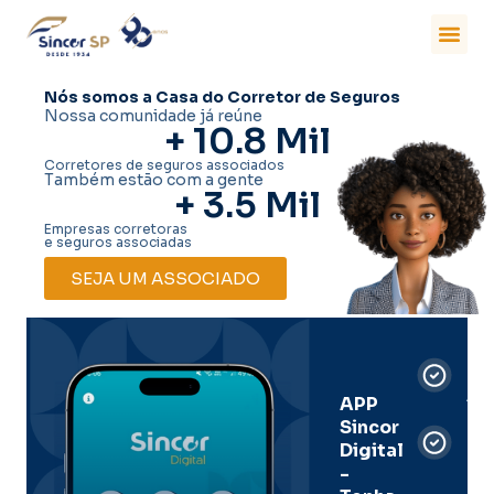
Nós somos a Casa do Corretor de Seguros
Nossa comunidade já reúne
+ 
10.8
 Mil
Corretores de seguros associados
Também estão com a gente
+ 
3.5
 Mil
Empresas corretoras
e seguros associadas
SEJA UM ASSOCIADO
Car
Dig
Ass
APP
Sincor
Pre
Digital
-
Men