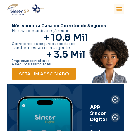
Nós somos a Casa do Corretor de Seguros
Nossa comunidade já reúne
+ 
10.8
 Mil
Corretores de seguros associados
Também estão com a gente
+ 
3.5
 Mil
Empresas corretoras
e seguros associadas
SEJA UM ASSOCIADO
Car
Dig
Ass
APP
Sincor
Pre
Digital
-
Men