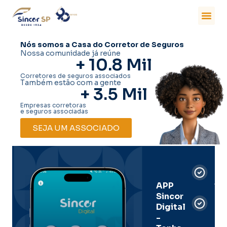
Nós somos a Casa do Corretor de Seguros
Nossa comunidade já reúne
+ 
10.8
 Mil
Corretores de seguros associados
Também estão com a gente
+ 
3.5
 Mil
Empresas corretoras
e seguros associadas
SEJA UM ASSOCIADO
Car
Dig
Ass
APP
Sincor
Pre
Digital
-
Men