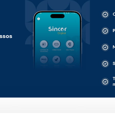
C
ossos
M
S
T