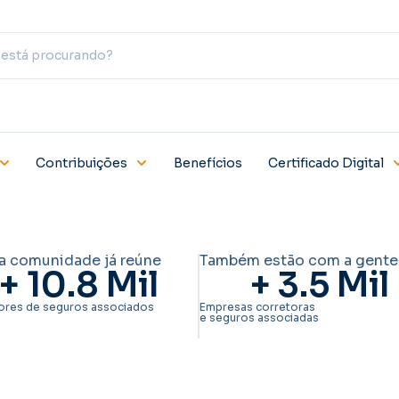
Contribuições
Benefícios
Certificado Digital
a comunidade já reúne
Também estão com a gente
+ 
10.8
 Mil
+ 
3.5
 Mil
ores de seguros associados
Empresas corretoras
e seguros associadas