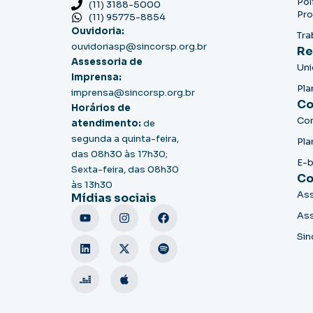
Pol
(11) 3188-5000
Pro
(11) 95775-8854
Ouvidoria:
Tra
ouvidoriasp@sincorsp.org.br
Re
Assessoria de
Un
Imprensa:
Pla
imprensa@sincorsp.org.br
Co
Horários de
Co
atendimento:
de
segunda a quinta-feira,
Pla
das 08h30 às 17h30;
E-
Sexta-feira, das 08h30
Co
às 13h30
Ass
Mídias sociais
Ass
Sin