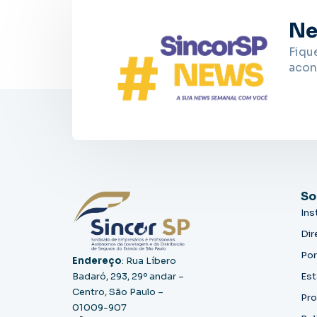
Ne
Fiqu
acon
So
Ins
Dir
Por
Endereço
: Rua Líbero
Badaró, 293, 29º andar –
Est
Centro, São Paulo –
Pro
01009-907