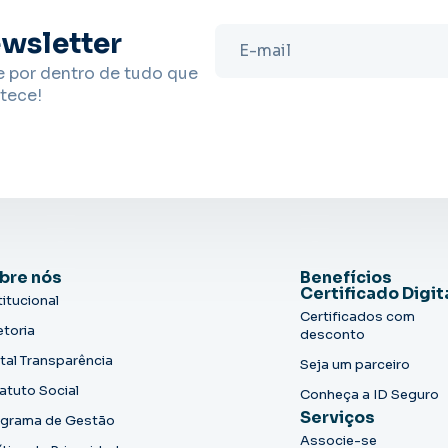
wsletter
e por dentro de tudo que
tece!
bre nós
Benefícios
Certificado Digit
titucional
Certificados com
etoria
desconto
tal Transparência
Seja um parceiro
atuto Social
Conheça a ID Seguro
Serviços
grama de Gestão
Associe-se