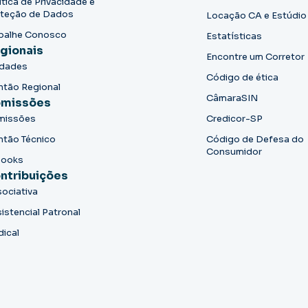
ítica de Privacidade e
teção de Dados
Locação CA e Estúdio
balhe Conosco
Estatísticas
gionais
Encontre um Corretor
idades
Código de ética
ntão Regional
CâmaraSIN
missões
missões
Credicor-SP
ntão Técnico
Código de Defesa do
Consumidor
books
ntribuições
ociativa
istencial Patronal
dical