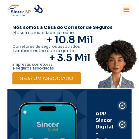
Nós somos a Casa do Corretor de Seguros
Nossa comunidade já reúne
+ 
10.8
 Mil
Corretores de seguros associados
Também estão com a gente
+ 
3.5
 Mil
Empresas corretoras
e seguros associadas
SEJA UM ASSOCIADO
Car
Dig
Ass
APP
Sincor
Pre
Digital
-
Men