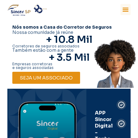
Nós somos a Casa do Corretor de Seguros
Nossa comunidade já reúne
+ 
10.8
 Mil
Corretores de seguros associados
Também estão com a gente
+ 
3.5
 Mil
Empresas corretoras
e seguros associadas
SEJA UM ASSOCIADO
Car
Dig
Ass
APP
Sincor
Pre
Digital
-
Men