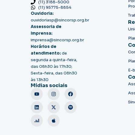
Pol
(11) 3188-5000
Pro
(11) 95775-8854
Ouvidoria:
Tra
ouvidoriasp@sincorsp.org.br
Re
Assessoria de
Un
Imprensa:
Pla
imprensa@sincorsp.org.br
Co
Horários de
Co
atendimento:
de
segunda a quinta-feira,
Pla
das 08h30 às 17h30;
E-
Sexta-feira, das 08h30
Co
às 13h30
Ass
Mídias sociais
Ass
Sin