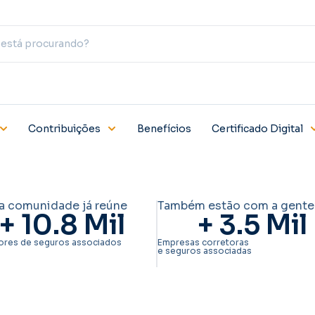
Contribuições
Benefícios
Certificado Digital
a comunidade já reúne
Também estão com a gente
+ 
10.8
 Mil
+ 
3.5
 Mil
ores de seguros associados
Empresas corretoras
e seguros associadas