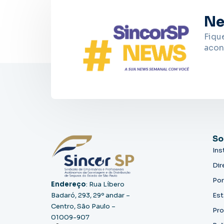
Ne
Fiqu
acon
So
Ins
Dir
Por
Endereço
: Rua Líbero
Badaró, 293, 29º andar –
Est
Centro, São Paulo –
Pro
01009-907