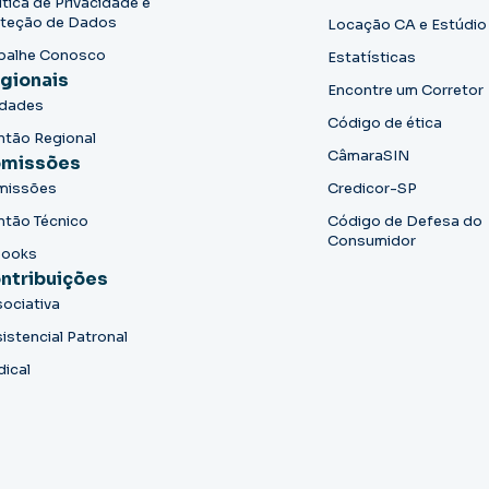
ítica de Privacidade e
teção de Dados
Locação CA e Estúdio
balhe Conosco
Estatísticas
gionais
Encontre um Corretor
idades
Código de ética
ntão Regional
CâmaraSIN
missões
missões
Credicor-SP
ntão Técnico
Código de Defesa do
Consumidor
books
ntribuições
ociativa
istencial Patronal
dical