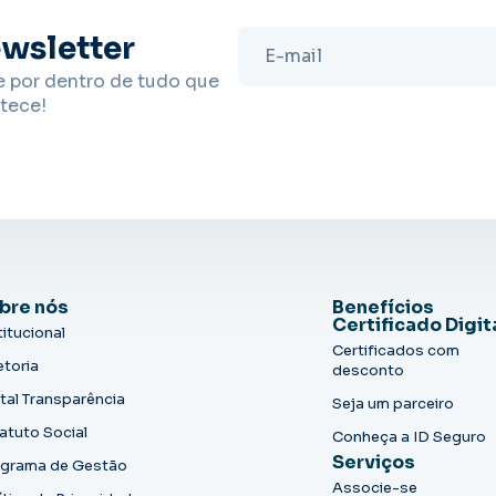
wsletter
e por dentro de tudo que
tece!
bre nós
Benefícios
Certificado Digit
titucional
Certificados com
etoria
desconto
tal Transparência
Seja um parceiro
atuto Social
Conheça a ID Seguro
Serviços
grama de Gestão
Associe-se