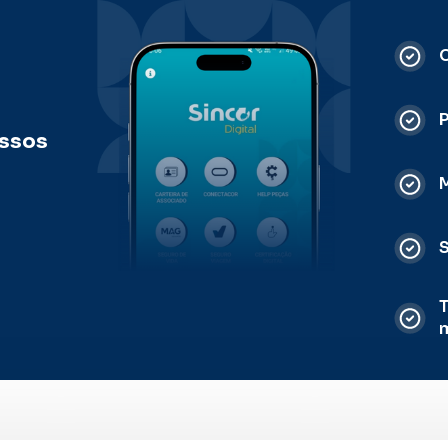
C
ossos
M
S
T