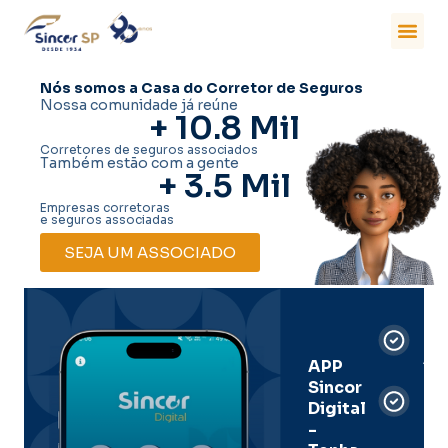
Nós somos a Casa do Corretor de Seguros
Nossa comunidade já reúne
+ 
10.8
 Mil
Corretores de seguros associados
Também estão com a gente
+ 
3.5
 Mil
Empresas corretoras
e seguros associadas
SEJA UM ASSOCIADO
Car
Dig
Ass
APP
Sincor
Pre
Digital
-
Men