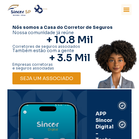
Nós somos a Casa do Corretor de Seguros
Nossa comunidade já reúne
+ 
10.8
 Mil
Corretores de seguros associados
Também estão com a gente
+ 
3.5
 Mil
Empresas corretoras
e seguros associadas
SEJA UM ASSOCIADO
Car
Dig
Ass
APP
Sincor
Pre
Digital
-
Men