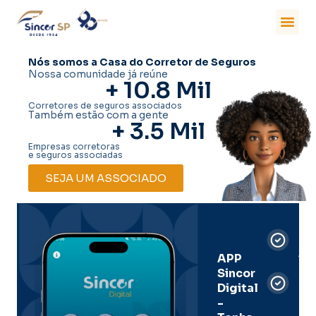
Nós somos a Casa do Corretor de Seguros
Nossa comunidade já reúne
+ 
10.8
 Mil
Corretores de seguros associados
Também estão com a gente
+ 
3.5
 Mil
Empresas corretoras
e seguros associadas
SEJA UM ASSOCIADO
Car
Dig
Ass
APP
Sincor
Pre
Digital
-
Men