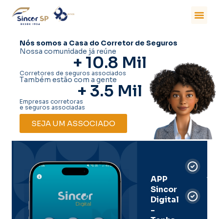
Nós somos a Casa do Corretor de Seguros
Nossa comunidade já reúne
+ 
10.8
 Mil
Corretores de seguros associados
Também estão com a gente
+ 
3.5
 Mil
Empresas corretoras
e seguros associadas
SEJA UM ASSOCIADO
Car
Dig
Ass
APP
Sincor
Pre
Digital
-
Men