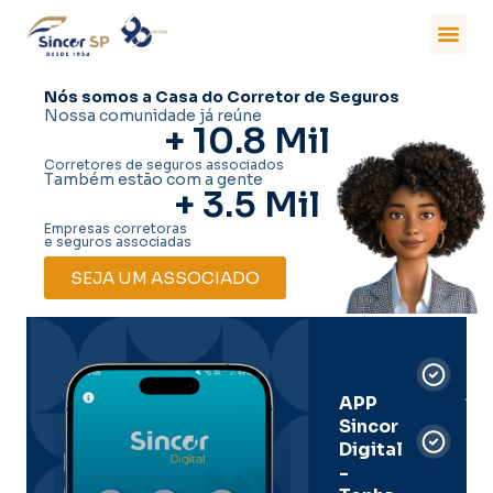
Nós somos a Casa do Corretor de Seguros
Nossa comunidade já reúne
+ 
10.8
 Mil
Corretores de seguros associados
Também estão com a gente
+ 
3.5
 Mil
Empresas corretoras
e seguros associadas
SEJA UM ASSOCIADO
Car
Dig
Ass
APP
Sincor
Pre
Digital
-
Men