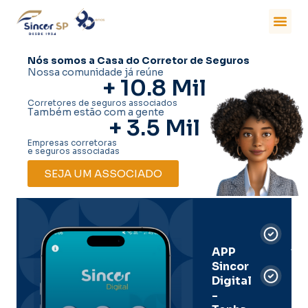
Nós somos a Casa do Corretor de Seguros
Nossa comunidade já reúne
+ 
10.8
 Mil
Corretores de seguros associados
Também estão com a gente
+ 
3.5
 Mil
Empresas corretoras
e seguros associadas
SEJA UM ASSOCIADO
Car
Dig
Ass
APP
Sincor
Pre
Digital
-
Men