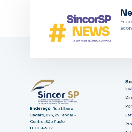
Ne
Fiqu
acon
So
Ins
Dir
Por
Endereço
: Rua Líbero
Badaró, 293, 29º andar –
Est
Centro, São Paulo –
Pro
01009-907