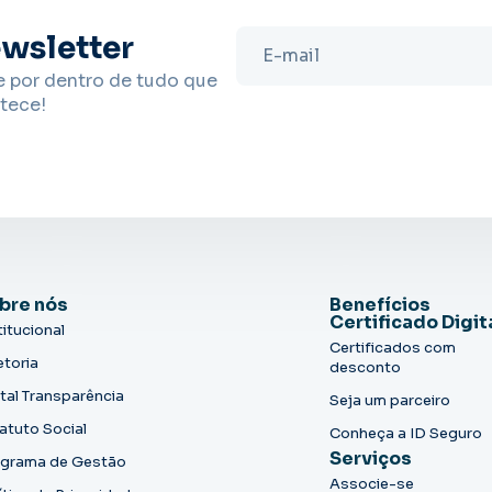
wsletter
e por dentro de tudo que
tece!
bre nós
Benefícios
Certificado Digit
titucional
Certificados com
etoria
desconto
tal Transparência
Seja um parceiro
atuto Social
Conheça a ID Seguro
Serviços
grama de Gestão
Associe-se