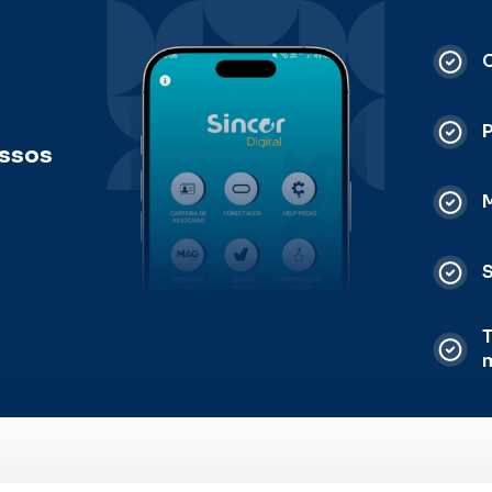
C
ossos
M
S
T