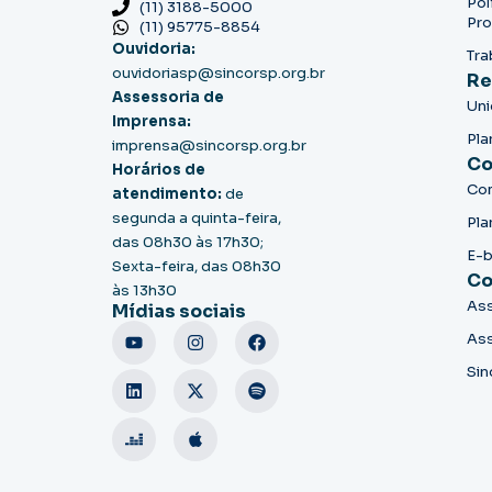
Pol
(11) 3188-5000
Pro
(11) 95775-8854
Ouvidoria:
Tra
ouvidoriasp@sincorsp.org.br
Re
Assessoria de
Un
Imprensa:
Pla
imprensa@sincorsp.org.br
Co
Horários de
Co
atendimento:
de
segunda a quinta-feira,
Pla
das 08h30 às 17h30;
E-
Sexta-feira, das 08h30
Co
às 13h30
Ass
Mídias sociais
Ass
Sin