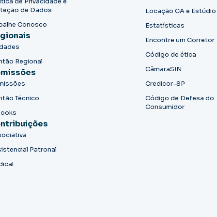
ítica de Privacidade e
teção de Dados
Locação CA e Estúdio
balhe Conosco
Estatísticas
gionais
Encontre um Corretor
idades
Código de ética
ntão Regional
CâmaraSIN
missões
missões
Credicor-SP
ntão Técnico
Código de Defesa do
Consumidor
books
ntribuições
ociativa
istencial Patronal
dical