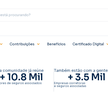
Contribuições
Benefícios
Certificado Digital
a comunidade já reúne
Também estão com a gente
+ 
10.8
 Mil
+ 
3.5
 Mil
ores de seguros associados
Empresas corretoras
e seguros associadas