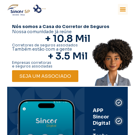
Nós somos a Casa do Corretor de Seguros
Nossa comunidade já reúne
+ 
10.8
 Mil
Corretores de seguros associados
Também estão com a gente
+ 
3.5
 Mil
Empresas corretoras
e seguros associadas
SEJA UM ASSOCIADO
Car
Dig
Ass
APP
Sincor
Pre
Digital
-
Men