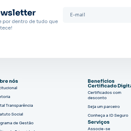
wsletter
e por dentro de tudo que
tece!
bre nós
Benefícios
Certificado Digit
titucional
Certificados com
etoria
desconto
tal Transparência
Seja um parceiro
atuto Social
Conheça a ID Seguro
Serviços
grama de Gestão
Associe-se