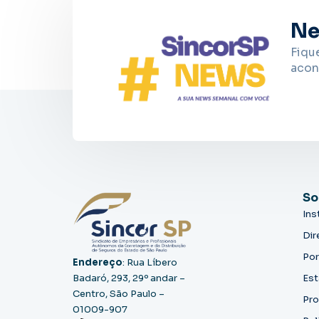
Ne
Fiqu
acon
So
Ins
Dir
Por
Endereço
: Rua Líbero
Badaró, 293, 29º andar –
Est
Centro, São Paulo –
Pro
01009-907