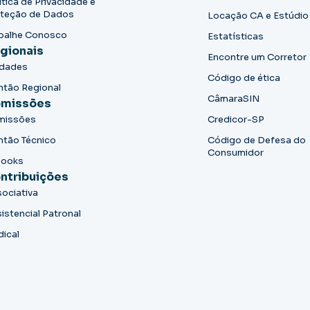
ítica de Privacidade e
teção de Dados
Locação CA e Estúdio
balhe Conosco
Estatísticas
gionais
Encontre um Corretor
idades
Código de ética
ntão Regional
CâmaraSIN
missões
missões
Credicor-SP
ntão Técnico
Código de Defesa do
Consumidor
books
ntribuições
ociativa
istencial Patronal
dical