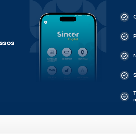
C
ossos
M
S
T