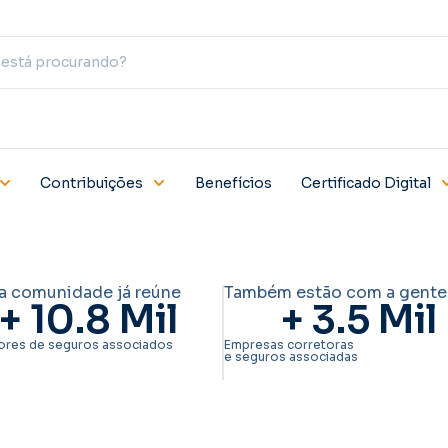
Contribuições
Benefícios
Certificado Digital
a comunidade já reúne
Também estão com a gente
+ 
10.8
 Mil
+ 
3.5
 Mil
ores de seguros associados
Empresas corretoras
e seguros associadas