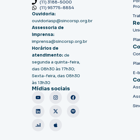
Pol
(11) 3188-5000
Pro
(11) 95775-8854
Ouvidoria:
Tra
ouvidoriasp@sincorsp.org.br
Re
Assessoria de
Un
Imprensa:
Pla
imprensa@sincorsp.org.br
Co
Horários de
Co
atendimento:
de
segunda a quinta-feira,
Pla
das 08h30 às 17h30;
E-
Sexta-feira, das 08h30
Co
às 13h30
Ass
Mídias sociais
Ass
Sin