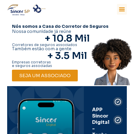
Nós somos a Casa do Corretor de Seguros
Nossa comunidade já reúne
+ 
10.8
 Mil
Corretores de seguros associados
Também estão com a gente
+ 
3.5
 Mil
Empresas corretoras
e seguros associadas
SEJA UM ASSOCIADO
Car
Dig
Ass
APP
Sincor
Pre
Digital
-
Men