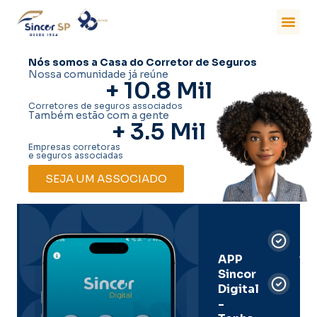
Nós somos a Casa do Corretor de Seguros
Nossa comunidade já reúne
+ 
10.8
 Mil
Corretores de seguros associados
Também estão com a gente
+ 
3.5
 Mil
Empresas corretoras
e seguros associadas
SEJA UM ASSOCIADO
Car
Dig
Ass
APP
Sincor
Pre
Digital
-
Men