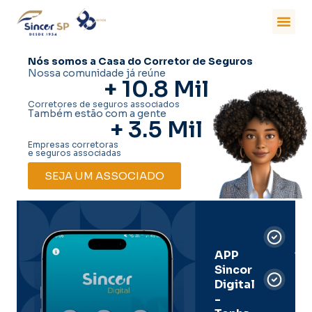
Nós somos a Casa do Corretor de Seguros
Nossa comunidade já reúne
+ 
10.8
 Mil
Corretores de seguros associados
Também estão com a gente
+ 
3.5
 Mil
Empresas corretoras
e seguros associadas
SEJA UM ASSOCIADO
Car
Dig
Ass
APP
Sincor
Pre
Digital
-
Men