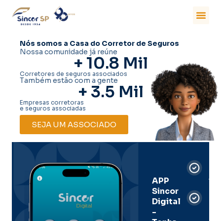
Nós somos a Casa do Corretor de Seguros
Nossa comunidade já reúne
+ 
10.8
 Mil
Corretores de seguros associados
Também estão com a gente
+ 
3.5
 Mil
Empresas corretoras
e seguros associadas
SEJA UM ASSOCIADO
Car
Dig
Ass
APP
Sincor
Pre
Digital
-
Men