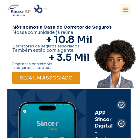
Nós somos a Casa do Corretor de Seguros
Nossa comunidade já reúne
+ 
10.8
 Mil
Corretores de seguros associados
Também estão com a gente
+ 
3.5
 Mil
Empresas corretoras
e seguros associadas
SEJA UM ASSOCIADO
Car
Dig
Ass
APP
Sincor
Pre
Digital
-
Men