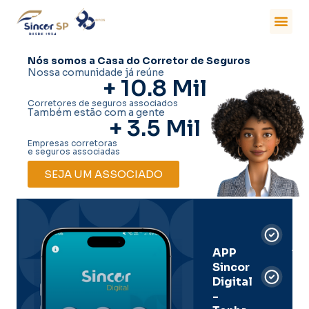
Nós somos a Casa do Corretor de Seguros
Nossa comunidade já reúne
+ 
10.8
 Mil
Corretores de seguros associados
Também estão com a gente
+ 
3.5
 Mil
Empresas corretoras
e seguros associadas
SEJA UM ASSOCIADO
Car
Dig
Ass
APP
Sincor
Pre
Digital
-
Men