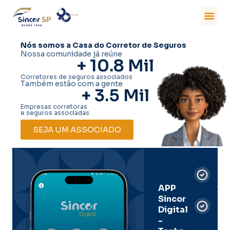
Nós somos a Casa do Corretor de Seguros
Nossa comunidade já reúne
+ 
10.8
 Mil
Corretores de seguros associados
Também estão com a gente
+ 
3.5
 Mil
Empresas corretoras
e seguros associadas
SEJA UM ASSOCIADO
Car
Dig
Ass
APP
Sincor
Pre
Digital
-
Men