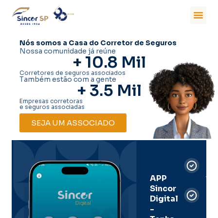
Nós somos a Casa do Corretor de Seguros
Nossa comunidade já reúne
+ 
10.8
 Mil
Corretores de seguros associados
Também estão com a gente
+ 
3.5
 Mil
Empresas corretoras
e seguros associadas
SEJA UM ASSOCIADO
Car
Dig
Ass
APP
Sincor
Pre
Digital
-
Men