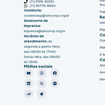
Pol
(11) 3188-5000
Pro
(11) 95775-8854
Ouvidoria:
Tra
ouvidoriasp@sincorsp.org.br
Re
Assessoria de
Un
Imprensa:
Pla
imprensa@sincorsp.org.br
Co
Horários de
Co
atendimento:
de
segunda a quinta-feira,
Pla
das 08h30 às 17h30;
E-
Sexta-feira, das 08h30
Co
às 13h30
Ass
Mídias sociais
Ass
Sin