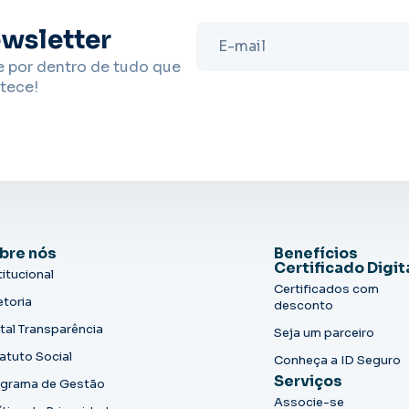
wsletter
e por dentro de tudo que
tece!
bre nós
Benefícios
Certificado Digit
titucional
Certificados com
etoria
desconto
tal Transparência
Seja um parceiro
atuto Social
Conheça a ID Seguro
Serviços
grama de Gestão
Associe-se