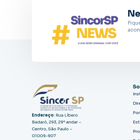
Ne
Fiqu
acon
So
Ins
Dir
Por
Endereço
: Rua Líbero
Badaró, 293, 29º andar –
Est
Centro, São Paulo –
Pro
01009-907