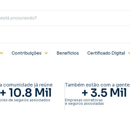
Contribuições
Benefícios
Certificado Digital
a comunidade já reúne
Também estão com a gente
+ 
10.8
 Mil
+ 
3.5
 Mil
ores de seguros associados
Empresas corretoras
e seguros associadas