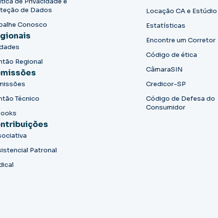
ítica de Privacidade e
teção de Dados
Locação CA e Estúdio
balhe Conosco
Estatísticas
gionais
Encontre um Corretor
idades
Código de ética
ntão Regional
CâmaraSIN
missões
missões
Credicor-SP
ntão Técnico
Código de Defesa do
Consumidor
books
ntribuições
ociativa
istencial Patronal
dical