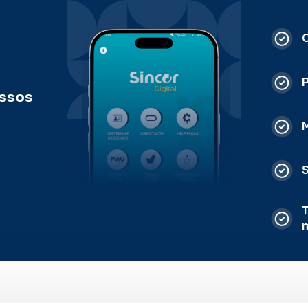
C
ossos
M
S
T