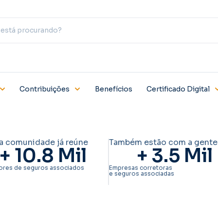
Contribuições
Benefícios
Certificado Digital
a comunidade já reúne
Também estão com a gente
+ 
10.8
 Mil
+ 
3.5
 Mil
ores de seguros associados
Empresas corretoras
e seguros associadas