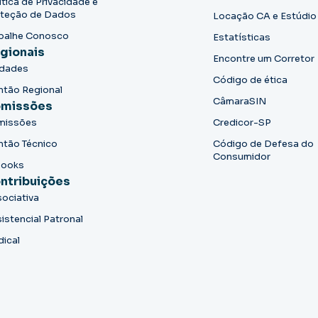
ítica de Privacidade e
teção de Dados
Locação CA e Estúdio
balhe Conosco
Estatísticas
gionais
Encontre um Corretor
idades
Código de ética
ntão Regional
CâmaraSIN
missões
missões
Credicor-SP
ntão Técnico
Código de Defesa do
Consumidor
books
ntribuições
ociativa
istencial Patronal
dical