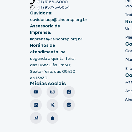
Pol
(11) 3188-5000
Pro
(11) 95775-8854
Ouvidoria:
Tra
ouvidoriasp@sincorsp.org.br
Re
Assessoria de
Un
Imprensa:
Pla
imprensa@sincorsp.org.br
Co
Horários de
Co
atendimento:
de
segunda a quinta-feira,
Pla
das 08h30 às 17h30;
E-
Sexta-feira, das 08h30
Co
às 13h30
Ass
Mídias sociais
Ass
Sin