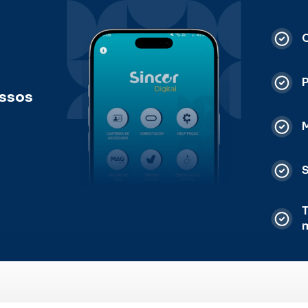
C
ossos
M
S
T