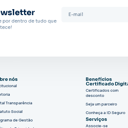
wsletter
e por dentro de tudo que
tece!
bre nós
Benefícios
Certificado Digit
titucional
Certificados com
etoria
desconto
tal Transparência
Seja um parceiro
atuto Social
Conheça a ID Seguro
Serviços
grama de Gestão
Associe-se