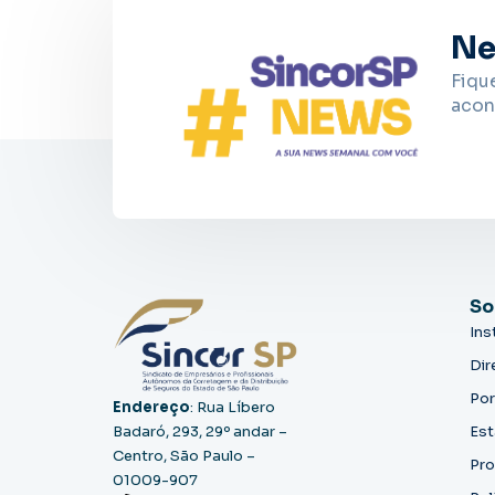
Ne
Fiqu
acon
So
Ins
Dir
Por
Endereço
: Rua Líbero
Badaró, 293, 29º andar –
Est
Centro, São Paulo –
Pro
01009-907