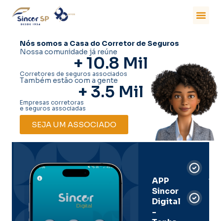
Nós somos a Casa do Corretor de Seguros
Nossa comunidade já reúne
+ 
10.8
 Mil
Corretores de seguros associados
Também estão com a gente
+ 
3.5
 Mil
Empresas corretoras
e seguros associadas
SEJA UM ASSOCIADO
Car
Dig
Ass
APP
Sincor
Pre
Digital
-
Men