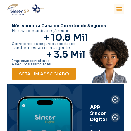
Nós somos a Casa do Corretor de Seguros
Nossa comunidade já reúne
+ 
10.8
 Mil
Corretores de seguros associados
Também estão com a gente
+ 
3.5
 Mil
Empresas corretoras
e seguros associadas
SEJA UM ASSOCIADO
Car
Dig
Ass
APP
Sincor
Pre
Digital
-
Men