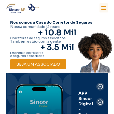
Nós somos a Casa do Corretor de Seguros
Nossa comunidade já reúne
+ 
10.8
 Mil
Corretores de seguros associados
Também estão com a gente
+ 
3.5
 Mil
Empresas corretoras
e seguros associadas
SEJA UM ASSOCIADO
Car
Dig
Ass
APP
Sincor
Pre
Digital
-
Men