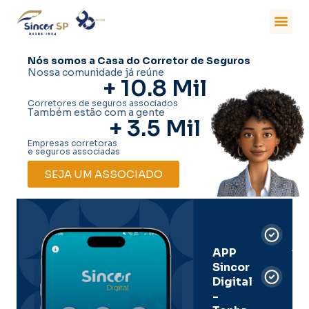
Nós somos a Casa do Corretor de Seguros
Nossa comunidade já reúne
+ 
10.8
 Mil
Corretores de seguros associados
Também estão com a gente
+ 
3.5
 Mil
Empresas corretoras
e seguros associadas
SEJA UM ASSOCIADO
Car
Dig
Ass
APP
Sincor
Pre
Digital
-
Men