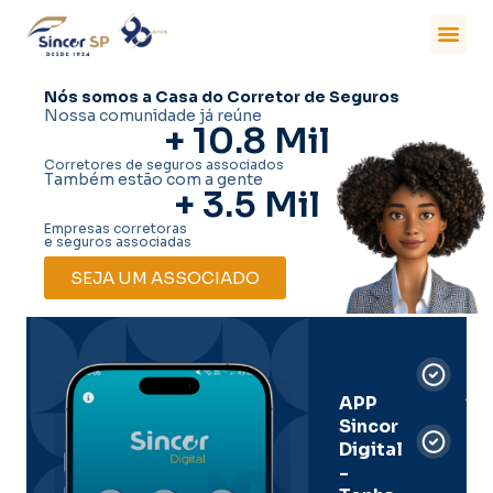
Nós somos a Casa do Corretor de Seguros
Nossa comunidade já reúne
+ 
10.8
 Mil
Corretores de seguros associados
Também estão com a gente
+ 
3.5
 Mil
Empresas corretoras
e seguros associadas
SEJA UM ASSOCIADO
Car
Dig
Ass
APP
Sincor
Pre
Digital
-
Men