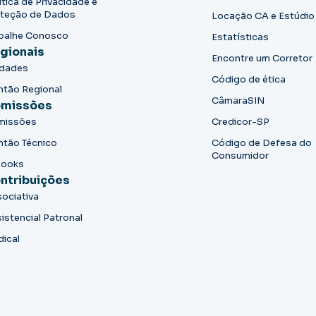
ítica de Privacidade e
teção de Dados
Locação CA e Estúdio
balhe Conosco
Estatísticas
gionais
Encontre um Corretor
idades
Código de ética
ntão Regional
CâmaraSIN
missões
missões
Credicor-SP
ntão Técnico
Código de Defesa do
Consumidor
books
ntribuições
ociativa
istencial Patronal
dical