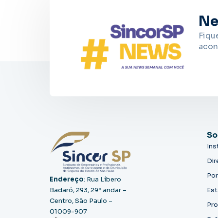
Ne
Fiqu
acon
So
Ins
Dir
Por
Endereço
: Rua Líbero
Badaró, 293, 29º andar –
Est
Centro, São Paulo –
Pro
01009-907