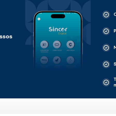
C
ossos
M
S
T