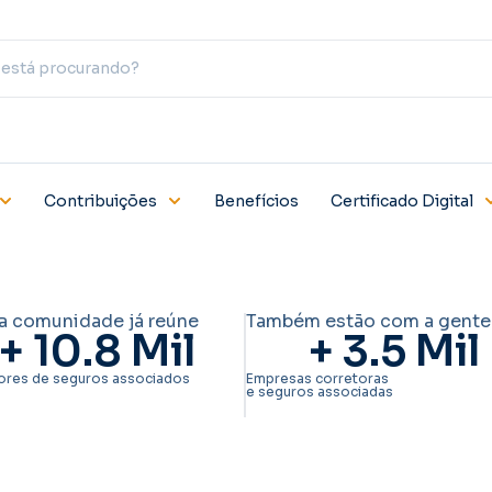
Contribuições
Benefícios
Certificado Digital
a comunidade já reúne
Também estão com a gente
+ 
10.8
 Mil
+ 
3.5
 Mil
ores de seguros associados
Empresas corretoras
e seguros associadas