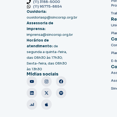
Pol
(11) 3188-5000
Pro
(11) 95775-8854
Ouvidoria:
Tra
ouvidoriasp@sincorsp.org.br
Re
Assessoria de
Un
Imprensa:
Pla
imprensa@sincorsp.org.br
Co
Horários de
Co
atendimento:
de
segunda a quinta-feira,
Pla
das 08h30 às 17h30;
E-
Sexta-feira, das 08h30
Co
às 13h30
Ass
Mídias sociais
Ass
Sin