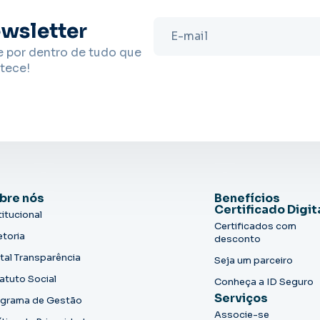
wsletter
e por dentro de tudo que
tece!
bre nós
Benefícios
Certificado Digit
titucional
Certificados com
etoria
desconto
tal Transparência
Seja um parceiro
atuto Social
Conheça a ID Seguro
Serviços
grama de Gestão
Associe-se