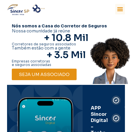
Nós somos a Casa do Corretor de Seguros
Nossa comunidade já reúne
+ 
10.8
 Mil
Corretores de seguros associados
Também estão com a gente
+ 
3.5
 Mil
Empresas corretoras
e seguros associadas
SEJA UM ASSOCIADO
Car
Dig
Ass
APP
Sincor
Pre
Digital
-
Men