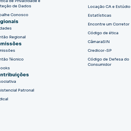
ítica de Privacidade e
teção de Dados
Locação CA e Estúdio
balhe Conosco
Estatísticas
gionais
Encontre um Corretor
idades
Código de ética
ntão Regional
CâmaraSIN
missões
missões
Credicor-SP
ntão Técnico
Código de Defesa do
Consumidor
books
ntribuições
ociativa
istencial Patronal
dical