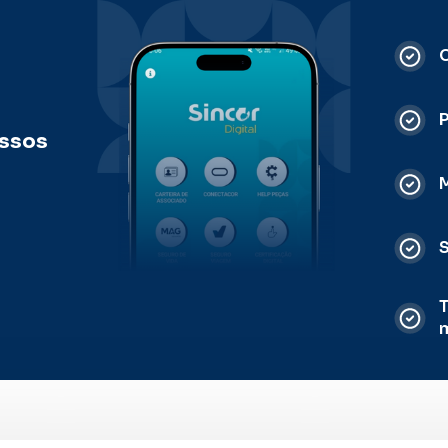
C
ossos
M
S
T