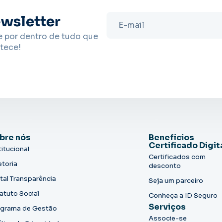
wsletter
e por dentro de tudo que
tece!
bre nós
Benefícios
Certificado Digit
titucional
Certificados com
etoria
desconto
tal Transparência
Seja um parceiro
atuto Social
Conheça a ID Seguro
Serviços
grama de Gestão
Associe-se