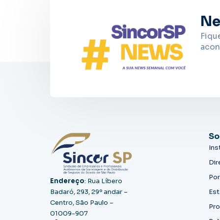
Ne
Fiqu
acon
So
Ins
Dir
Por
Endereço
: Rua Líbero
Badaró, 293, 29º andar –
Est
Centro, São Paulo –
Pro
01009-907