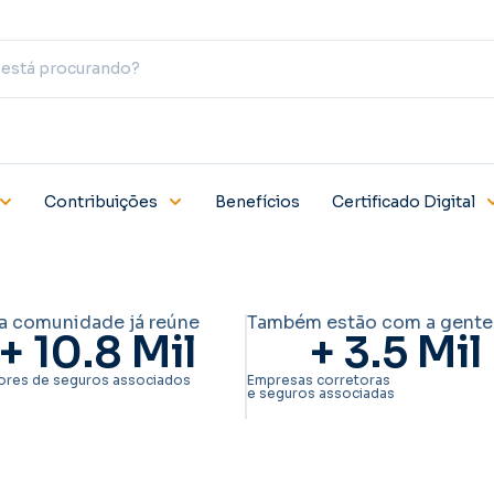
Contribuições
Benefícios
Certificado Digital
a comunidade já reúne
Também estão com a gente
+ 
10.8
 Mil
+ 
3.5
 Mil
ores de seguros associados
Empresas corretoras
e seguros associadas