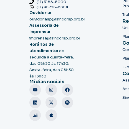
Pol
(11) 3188-5000
Pro
(11) 95775-8854
Ouvidoria:
Tra
ouvidoriasp@sincorsp.org.br
Re
Assessoria de
Un
Imprensa:
Pla
imprensa@sincorsp.org.br
Co
Horários de
Co
atendimento:
de
segunda a quinta-feira,
Pla
das 08h30 às 17h30;
E-
Sexta-feira, das 08h30
Co
às 13h30
Ass
Mídias sociais
Ass
Sin