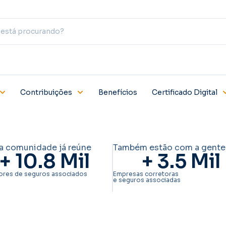
Contribuições
Benefícios
Certificado Digital
a comunidade já reúne
Também estão com a gente
+ 
10.8
 Mil
+ 
3.5
 Mil
ores de seguros associados
Empresas corretoras
e seguros associadas