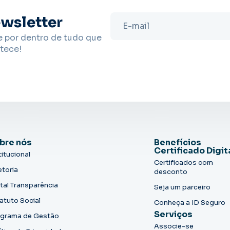
wsletter
e por dentro de tudo que
tece!
bre nós
Benefícios
Certificado Digit
titucional
Certificados com
etoria
desconto
tal Transparência
Seja um parceiro
atuto Social
Conheça a ID Seguro
Serviços
grama de Gestão
Associe-se