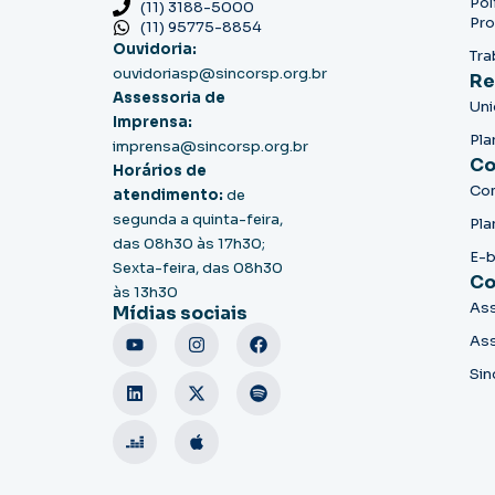
Pol
(11) 3188-5000
Pro
(11) 95775-8854
Ouvidoria:
Tra
ouvidoriasp@sincorsp.org.br
Re
Assessoria de
Un
Imprensa:
Pla
imprensa@sincorsp.org.br
Co
Horários de
Co
atendimento:
de
segunda a quinta-feira,
Pla
das 08h30 às 17h30;
E-
Sexta-feira, das 08h30
Co
às 13h30
Ass
Mídias sociais
Ass
Sin