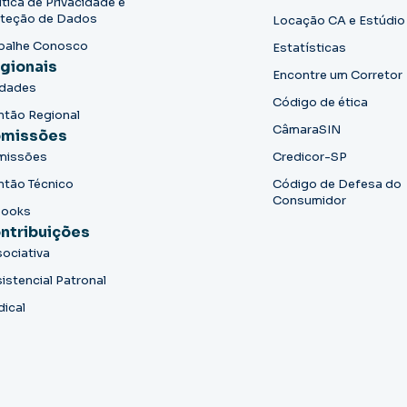
ítica de Privacidade e
teção de Dados
Locação CA e Estúdio
balhe Conosco
Estatísticas
gionais
Encontre um Corretor
idades
Código de ética
ntão Regional
CâmaraSIN
missões
missões
Credicor-SP
ntão Técnico
Código de Defesa do
Consumidor
books
ntribuições
ociativa
istencial Patronal
dical