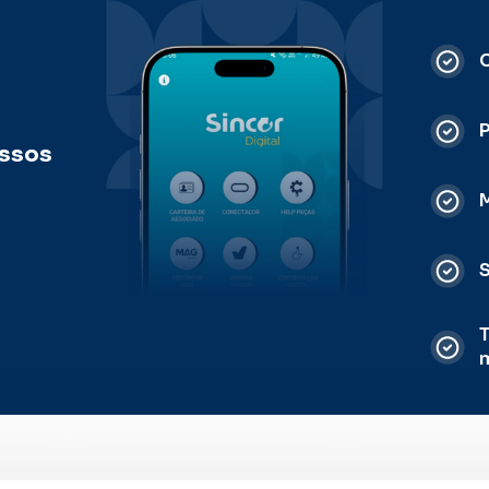
C
ossos
M
S
T