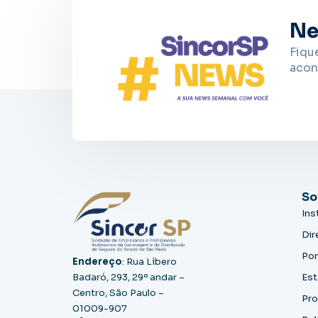
Ne
Fiqu
acon
So
Ins
Dir
Por
Endereço
: Rua Líbero
Badaró, 293, 29º andar –
Est
Centro, São Paulo –
Pro
01009-907