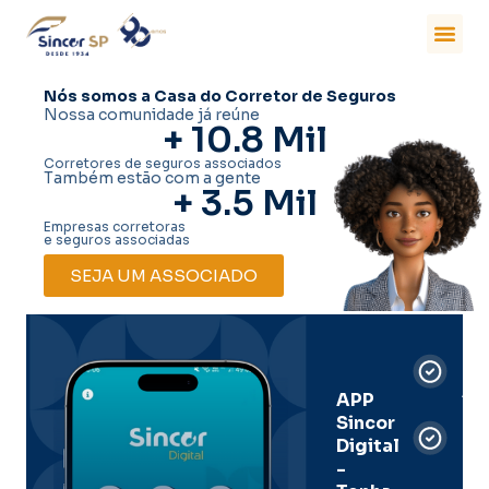
Nós somos a Casa do Corretor de Seguros
Nossa comunidade já reúne
+ 
10.8
 Mil
Corretores de seguros associados
Também estão com a gente
+ 
3.5
 Mil
Empresas corretoras
e seguros associadas
SEJA UM ASSOCIADO
Car
Dig
Ass
APP
Sincor
Pre
Digital
-
Men