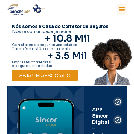
Nós somos a Casa do Corretor de Seguros
Nossa comunidade já reúne
+ 
10.8
 Mil
Corretores de seguros associados
Também estão com a gente
+ 
3.5
 Mil
Empresas corretoras
e seguros associadas
SEJA UM ASSOCIADO
Car
Dig
Ass
APP
Sincor
Pre
Digital
-
Men