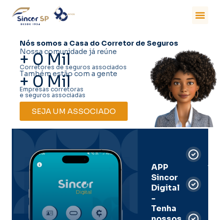
Nós somos a Casa do Corretor de Seguros
Nossa comunidade já reúne
+
0
Mil
Corretores de seguros associados
Também estão com a gente
+
0
Mil
Empresas corretoras
e seguros associadas
SEJA UM ASSOCIADO
Car
Dig
Ass
APP
Sincor
Pre
Digital
-
Men
Tenha
e
nossos