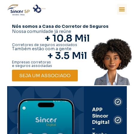
Nós somos a Casa do Corretor de Seguros
Nossa comunidade já reúne
+ 
10.8
 Mil
Corretores de seguros associados
Também estão com a gente
+ 
3.5
 Mil
Empresas corretoras
e seguros associadas
SEJA UM ASSOCIADO
Car
Dig
Ass
APP
Sincor
Pre
Digital
-
Men