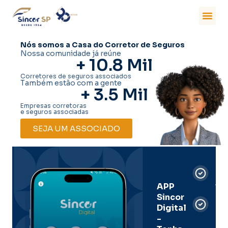
Nós somos a Casa do Corretor de Seguros
Nossa comunidade já reúne
+ 
10.8
 Mil
Corretores de seguros associados
Também estão com a gente
+ 
3.5
 Mil
Empresas corretoras
e seguros associadas
SEJA UM ASSOCIADO
Car
Dig
Ass
APP
Sincor
Pre
Digital
-
Men